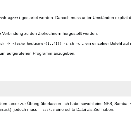
gestartet werden. Danach muss unter Umständen explizit de
(ssh-agent)
 Verbindung zu den Zielrechnern hergestellt werden.
ein einzelner Befehl auf
ssh -H <(echo hostname-{1..41}) -s sh -c …
d zum aufgerufenen Programm anzugeben.
 dem Leser zur Übung überlassen. Ich habe sowohl eine NFS, Samba,
), jedoch muss
eine echte Datei als Ziel haben.
pcast
--backup