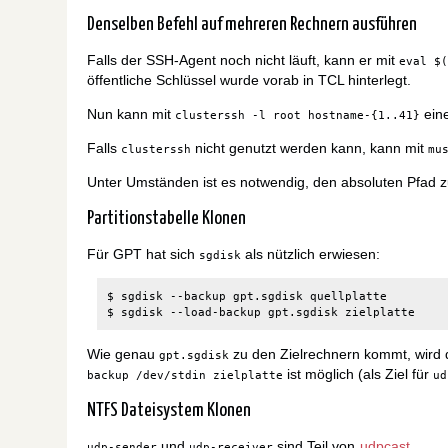
Denselben Befehl auf mehreren Rechnern ausführen
Falls der SSH-Agent noch nicht läuft, kann er mit
eval $
öffentliche Schlüssel wurde vorab in TCL hinterlegt.
Nun kann mit
eine
clusterssh -l root hostname-{1..41}
Falls
nicht genutzt werden kann, kann mit
clusterssh
mu
Unter Umständen ist es notwendig, den absoluten Pfa
Partitionstabelle Klonen
Für GPT hat sich
als nützlich erwiesen:
sgdisk
$ sgdisk --backup gpt.sgdisk quellplatte

Wie genau
zu den Zielrechnern kommt, wird
gpt.sgdisk
ist möglich (als Ziel für
backup /dev/stdin zielplatte
ud
NTFS Dateisystem Klonen
und
sind Teil von
udpcast
.
udp-sender
udp-receiver