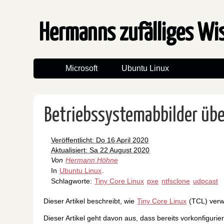
Hermanns zufälliges W
Microsoft
Ubuntu Linux
Betriebssystemabbilder übe
Veröffentlicht: Do 16 April 2020
Aktualisiert: Sa 22 August 2020
Von
Hermann Höhne
In
Ubuntu Linux
.
Schlagworte:
Tiny Core Linux
pxe
ntfsclone
udpcast
Dieser Artikel beschreibt, wie
Tiny Core Linux
(TCL) verwe
Dieser Artikel geht davon aus, dass bereits vorkonfigurie