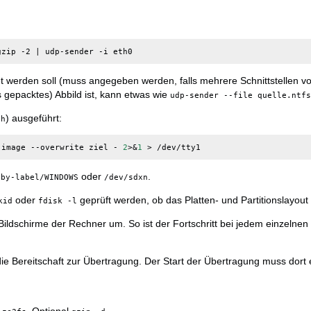
gzip -2 
|
det werden soll (muss angegeben werden, falls mehrere Schnittstellen 
ts gepacktes) Abbild ist, kann etwas wie
udp-sender --file quelle.ntf
) ausgeführt:
sh
-image --overwrite ziel - 
2
>
&
1
oder
.
/by-label/WINDOWS
/dev/sdxn
oder
geprüft werden, ob das Platten- und Partitionslayout a
kid
fdisk -l
Bildschirme der Rechner um. So ist der Fortschritt bei jedem einzelnen
e Bereitschaft zur Übertragung. Der Start der Übertragung muss dort 