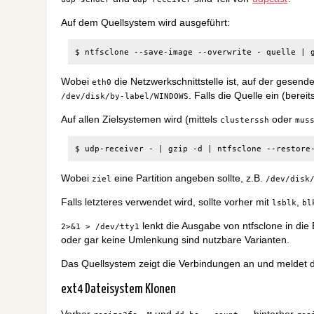
Auf dem Quellsystem wird ausgeführt:
$ ntfsclone --save-image --overwrite - quelle 
|
 
Wobei
die Netzwerkschnittstelle ist, auf der gesen
eth0
. Falls die Quelle ein (berei
/dev/disk/by-label/WINDOWS
Auf allen Zielsystemen wird (mittels
oder
clusterssh
mus
$ udp-receiver - 
|
 gzip -d 
|
 ntfsclone --restore
Wobei
eine Partition angeben sollte, z.B.
ziel
/dev/disk
Falls letzteres verwendet wird, sollte vorher mit
,
lsblk
bl
lenkt die Ausgabe von ntfsclone in die 
2>&1 > /dev/tty1
oder gar keine Umlenkung sind nutzbare Varianten.
Das Quellsystem zeigt die Verbindungen an und meldet di
ext4 Dateisystem Klonen